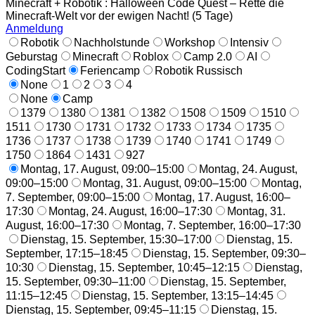
Minecraft + Robotik : Halloween Code Quest – Rette die
Minecraft-Welt vor der ewigen Nacht! (5 Tage)
Anmeldung
Robotik
Nachholstunde
Workshop
Intensiv
Geburstag
Minecraft
Roblox
Camp 2.0
AI
CodingStart
Feriencamp
Robotik Russisch
None
1
2
3
4
None
Camp
1379
1380
1381
1382
1508
1509
1510
1511
1730
1731
1732
1733
1734
1735
1736
1737
1738
1739
1740
1741
1749
1750
1864
1431
927
Montag, 17. August, 09:00–15:00
Montag, 24. August,
09:00–15:00
Montag, 31. August, 09:00–15:00
Montag,
7. September, 09:00–15:00
Montag, 17. August, 16:00–
17:30
Montag, 24. August, 16:00–17:30
Montag, 31.
August, 16:00–17:30
Montag, 7. September, 16:00–17:30
Dienstag, 15. September, 15:30–17:00
Dienstag, 15.
September, 17:15–18:45
Dienstag, 15. September, 09:30–
10:30
Dienstag, 15. September, 10:45–12:15
Dienstag,
15. September, 09:30–11:00
Dienstag, 15. September,
11:15–12:45
Dienstag, 15. September, 13:15–14:45
Dienstag, 15. September, 09:45–11:15
Dienstag, 15.